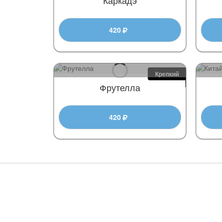
420
Крепкий
Фрутелла
420