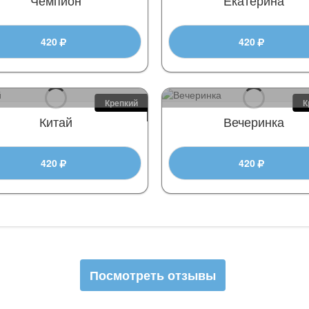
420
420
Крепкий
К
Китай
Вечеринка
420
420
Посмотреть отзывы