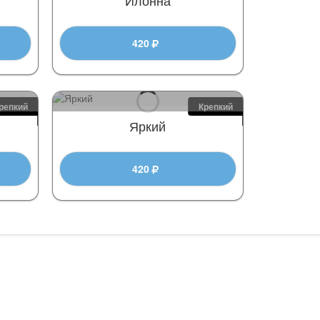
420
репкий
Крепкий
Яркий
420