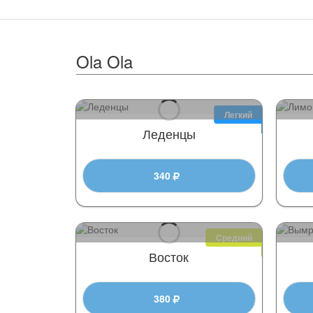
Ola Ola
Легкий
Леденцы
340
Средний
Восток
380