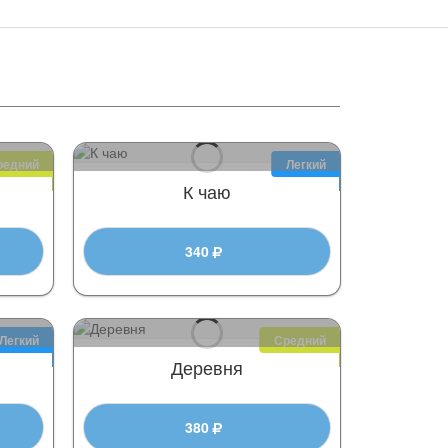
редний
Легкий
К чаю
340
Легкий
Средний
Деревня
380