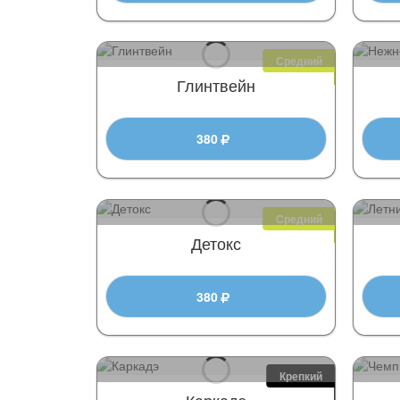
Средний
Глинтвейн
380
Средний
Детокс
380
Крепкий
Каркадэ