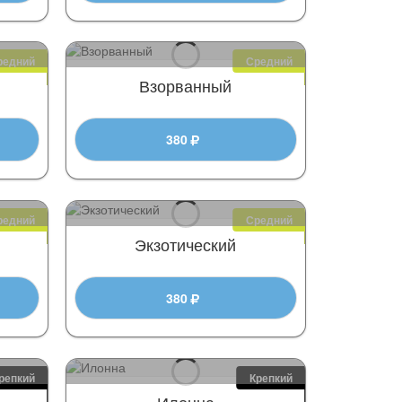
редний
Средний
Взорванный
380
редний
Средний
Экзотический
380
репкий
Крепкий
Илонна