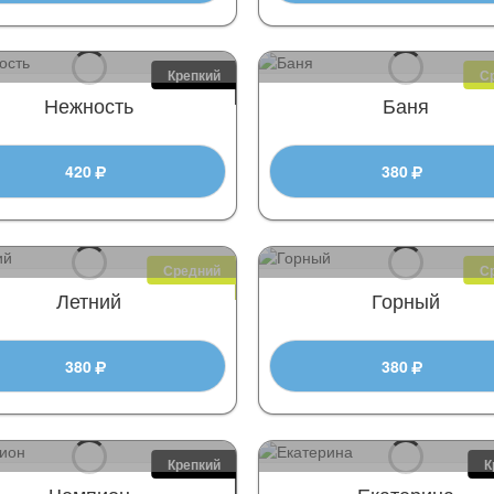
Крепкий
С
Нежность
Баня
420
380
Средний
С
Летний
Горный
380
380
Крепкий
К
Чемпион
Екатерина