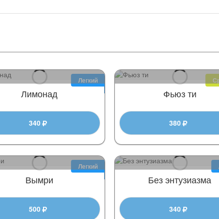
Легкий
С
Лимонад
Фьюз ти
340
380
Легкий
Вымри
Без энтузиазма
500
340